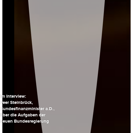
Im Interview:
Peer Steinbrück,
Bundesfinanzminister a.D.,
über die Aufgaben der
neuen Bundesregierung