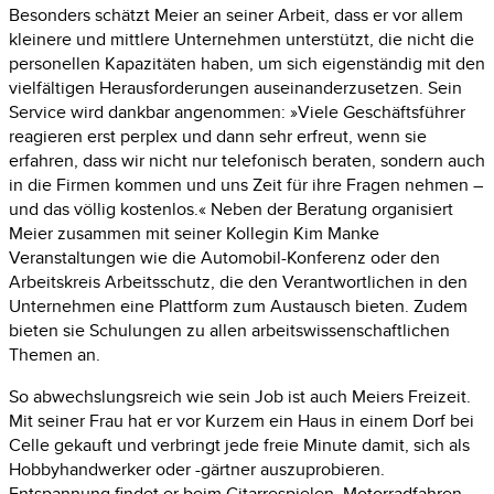
Besonders schätzt
Meier
an seiner Arbeit, dass er vor allem
kleinere und mittlere Unternehmen unterstützt, die nicht die
personellen Kapazitäten haben, um sich eigenständig mit den
vielfältigen Herausforderungen auseinanderzusetzen. Sein
Service
wird dankbar angenommen: »
Viele
Geschäftsführer
reagieren erst
perplex
und dann sehr erfreut, wenn sie
erfahren, dass wir nicht nur telefonisch beraten, sondern auch
in die Firmen kommen und uns Zeit für ihre Fragen nehmen
–
und das völlig kostenlos.«
Neben
der Beratung organisiert
Meier
zusammen mit seiner Kollegin
Kim Manke
Veranstaltungen wie die
Automobil
-Konferenz oder den
Arbeitskreis Arbeitsschutz, die den Verantwortlichen in den
Unternehmen eine Plattform zum Austausch bieten. Zudem
bieten sie Schulungen zu allen arbeitswissenschaftlichen
Themen an.
So abwechslungsreich wie sein Job ist auch
Meiers
Freizeit.
Mit seiner Frau hat er vor Kurzem ein Haus in einem Dorf bei
Celle
gekauft und verbringt jede freie Minute damit, sich als
Hobbyhandwerker oder
-gärtner
auszuprobieren.
Entspannung findet er beim Gitarrespielen, Motorradfahren