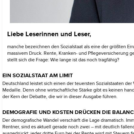
Liebe Leserinnen und Leser,
manche bezeichnen den Sozialstaat als eine der größten Errun
massivem Druck. Rente,
Kranken-
und Pflegever­sicherung g
stellt sich die Frage: Wie lange ist das noch
tragfähig?
EIN SOZIALSTAAT AM
LIMIT
Deutschland leistet sich einen der teuersten
Sozialstaaten
der 
Medaille. Denn ohne wirtschaftliche Stärke gibt es keinen han
der Kern der Debatte, die wir in dieser Ausgabe
führen.
DEMOGRAFIE UND KOSTEN DRÜCKEN DIE BALANC
Der demografische Wandel verschärft die Lage dramatisch. I
Rentner, sind es aktuell gerade noch zwei
–
mit deutlich falle
ausgedrückt: jeder
dritte
Euro bei der Rente wird mit Steuern f