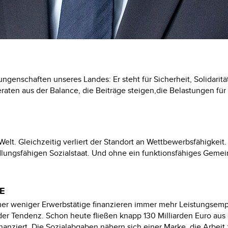
genschaften unseres Landes: Er steht für Sicherheit, Solidaritä
eraten aus der Balance, die Beiträge steigen,die Belastungen f
Welt. Gleichzeitig verliert der Standort an Wettbewerbsfähigkeit
dlungsfähigen Sozialstaat. Und ohne ein funktionsfähiges Gemei
E
mmer weniger Erwerbstätige finanzieren immer mehr Leistungsem
nder Tendenz. Schon heute fließen knapp
130
Milliarden Euro aus
inanziert. Die Sozialabgaben nähern sich einer Marke, die Arbei