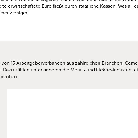
te erwirtschaftete Euro fließt durch staatliche Kassen. Was all 
immer
weniger.
s
von 15
Arbeitgeberverbänden aus zahlreichen
Branchen.
Gemein
. Dazu zählen unter anderen die ­Metall- und
Elektro
-­Industrie,
ünenbau.