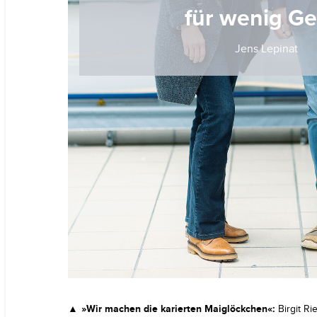
für wenig Ge
Jens Lepinat
»Wir machen die karierten Maiglöckchen«:
Birgit Ri