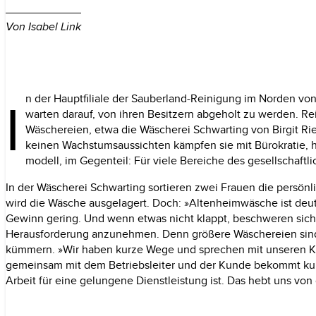
Von Isabel Link
I
n der Hauptfiliale der Sauberland-Reinigung im Norden vo
warten darauf, von ihren Besitzern abgeholt zu werden. R
Wäsche­reien, etwa die Wäscherei Schwarting von Birgit R
keinen Wachstumsaussichten kämpfen sie mit Bürokratie,
modell, im Gegenteil: Für viele Bereiche des gesellschaftl
In der Wäscherei Schwarting sortieren zwei Frauen die persö
wird die Wäsche ausgelagert. Doch: »Altenheimwäsche ist deutl
Gewinn gering. Und wenn etwas nicht klappt, beschweren sic
Herausforderung anzunehmen. Denn größere Wäschereien sind a
kümmern. »Wir haben kurze Wege und sprechen mit unseren 
gemeinsam mit dem Betriebsleiter und der Kunde bekommt kurzf
Arbeit für eine gelungene Dienstleistung ist. Das hebt uns von