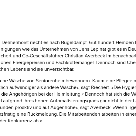
n Delmenhorst riecht es nach Bügeldampf. Gut hundert Hemden h
einigungen wie das Unternehmen von Jens Lepinat gibt es in De
iechert und
Co-Geschäftsführer
Christian
Averbeck
im benachbart
 hohen Energiepreisen und Fachkräftemangel. Dennoch sind Che
ichen Lebens sind sie
unverzichtbar.
nliche Wäsche von Seniorenheimbewohnern. Kaum eine Pflegeeinr
ich aufwändiger als andere Wäsche«, sagt Riechert. »Die Hygien
h die Angehörigen bei der
Heimleitung.«
Dennoch hat sich die Wä
ufgrund ihres hohen Automatisierungsgrads gar nicht in der La
Kunden proaktiv und auf Augenhöhe«,
sagt Averbeck.
»Wenn irge
ristig eine Rückmeldung. Die Mitarbeitenden arbeiten in einem
 der Konkurrenz
ab.«